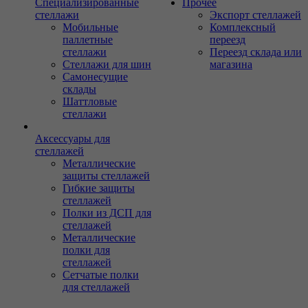
Специализированные
Прочее
стеллажи
Экспорт стеллажей
Мобильные
Комплексный
паллетные
переезд
стеллажи
Переезд склада или
Стеллажи для шин
магазина
Самонесущие
склады
Шаттловые
стеллажи
Аксессуары для
стеллажей
Металлические
защиты стеллажей
Гибкие защиты
стеллажей
Полки из ДСП для
стеллажей
Металлические
полки для
стеллажей
Сетчатые полки
для стеллажей