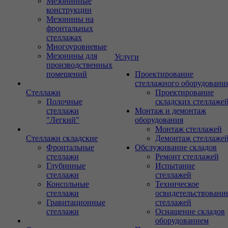
Мезонинные
конструкции
Мезонины на
фронтальных
стеллажах
Многоуровневые
Мезонины для
Услуги
производственных
помещений
Проектирование
стеллажного оборудовани
Стеллажи
Проектирование
Полочные
складских стеллаже
стеллажи
Монтаж и демонтаж
"Легкий"
оборудования
Монтаж стеллажей
Стеллажи складские
Демонтаж стеллаже
Фронтальные
Обслуживание складов
стеллажи
Ремонт стеллажей
Глубинные
Испытание
стеллажи
стеллажей
Консольные
Техническое
стеллажи
освидетельствовани
Гравитационные
стеллажей
стеллажи
Оснащение складов
оборудованием