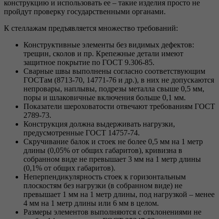
конструкцию и использовать ее – такие изделия просто не
пройдут проверку государственными органами.
К стеллажам предъявляется множество требований:
Конструктивные элементы без видимых дефектов:
трещин, сколов и пр. Крепежные детали имеют
защитное покрытие по ГОСТ 9.306-85.
Сварные швы выполнены согласно соответствующим
ГОСТам (8713-70, 14771-76 и др.), в них не допускаются
непровары, наплывы, подрезы металла свыше 0,5 мм,
поры и шлаковичные включения больше 0,1 мм.
Показатели шероховатости отвечают требованиям ГОСТ
2789-73.
Конструкция должна выдерживать нагрузки,
предусмотренные ГОСТ 14757-74.
Скручивание балок и стоек не более 0,5 мм на 1 метр
длины (0,05% от общих габаритов), кривизна в
собранном виде не превышает 3 мм на 1 метр длины
(0,1% от общих габаритов).
Неперпендикулярность стоек к горизонтальным
плоскостям без нагрузки (в собранном виде) не
превышает 1 мм на 1 метр длины, под нагрузкой – менее
4 мм на 1 метр длины или 6 мм в целом.
Размеры элементов выполняются с отклонениями не