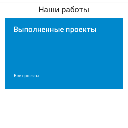
Онлайн
Наши работы
Здравствуйте! 👋
Выполненные проекты
Я консультант EuroMetCon — мы
проектируем и производим
стеллажные системы и мезонины.
Чем могу помочь?
05:56
Все проекты
Мезонин на колоннах Моторкон