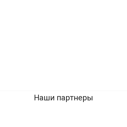
Да, начать
Отмена
заново
Металлоконструкция Москва сити
Наши партнеры