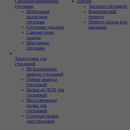
Специализированные
Прочее
стеллажи
Экспорт стеллажей
Мобильные
Комплексный
паллетные
переезд
стеллажи
Переезд склада или
Стеллажи для шин
магазина
Самонесущие
склады
Шаттловые
стеллажи
Аксессуары для
стеллажей
Металлические
защиты стеллажей
Гибкие защиты
стеллажей
Полки из ДСП для
стеллажей
Металлические
полки для
стеллажей
Сетчатые полки
для стеллажей