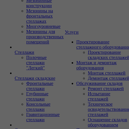
Мезонинные
конструкции
Мезонины на
фронтальных
стеллажах
Многоуровневые
Мезонины для
Услуги
производственных
помещений
Проектирование
стеллажного оборудовани
Стеллажи
Проектирование
Полочные
складских стеллаже
стеллажи
Монтаж и демонтаж
"Легкий"
оборудования
Монтаж стеллажей
Стеллажи складские
Демонтаж стеллаже
Фронтальные
Обслуживание складов
стеллажи
Ремонт стеллажей
Глубинные
Испытание
стеллажи
стеллажей
Консольные
Техническое
стеллажи
освидетельствовани
Гравитационные
стеллажей
стеллажи
Оснащение складов
оборудованием