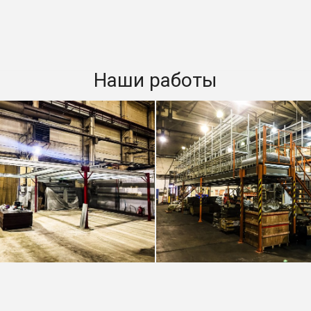
Наши работы
 на колоннах Моторкон
Мезонин на колоннах М
ЭНЕРГО
Консольные стеллажи А