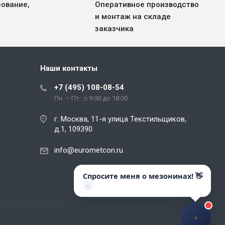
зование,
Оперативное производство
Я консультант EuroMetCon — мы
и монтаж на складе
проектируем и производим
стеллажные системы и
заказчика
мезонины.
Чем могу помочь?
Наши контакты
12:51
Да, начать
Отмена
+7 (495) 108-08-54
заново
Пн. – Пт.: с 9:00 до 18:00
г. Москва, 11-я улица Текстильщиков,
д.1, 109390
info@eurometcon.ru
Спросите меня о мезонинах! 👋
✕