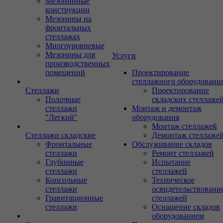
Мезонинные
конструкции
Мезонины на
фронтальных
стеллажах
Многоуровневые
Мезонины для
Услуги
производственных
помещений
Проектирование
стеллажного оборудовани
Стеллажи
Проектирование
Полочные
складских стеллаже
стеллажи
Монтаж и демонтаж
"Легкий"
оборудования
Монтаж стеллажей
Стеллажи складские
Демонтаж стеллаже
Фронтальные
Обслуживание складов
стеллажи
Ремонт стеллажей
Глубинные
Испытание
стеллажи
стеллажей
Консольные
Техническое
стеллажи
освидетельствовани
Гравитационные
стеллажей
стеллажи
Оснащение складов
оборудованием