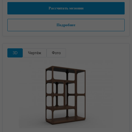
Рассчитать мезонин
Подробнее
3D
Чертёж
Фото