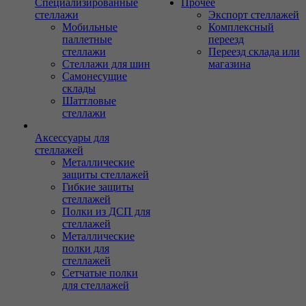
Специализированные
Прочее
стеллажи
Экспорт стеллажей
Мобильные
Комплексный
паллетные
переезд
стеллажи
Переезд склада или
Стеллажи для шин
магазина
Самонесущие
склады
Шаттловые
стеллажи
Аксессуары для
стеллажей
Металлические
защиты стеллажей
Гибкие защиты
стеллажей
Полки из ДСП для
стеллажей
Металлические
полки для
стеллажей
Сетчатые полки
для стеллажей