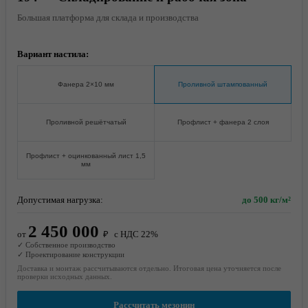
Большая платформа для склада и производства
Вариант настила:
Фанера 2×10 мм
Проливной штампованный
Проливной решётчатый
Профлист + фанера 2 слоя
Профлист + оцинкованный лист 1,5
мм
Допустимая нагрузка:
до 500 кг/м²
2 450 000
от
₽
с НДС 22%
✓ Собственное производство
✓ Проектирование конструкции
Доставка и монтаж рассчитываются отдельно. Итоговая цена уточняется после
проверки исходных данных.
Рассчитать мезонин