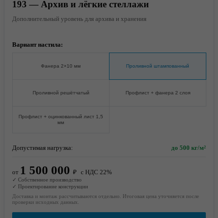
193 — Архив и лёгкие стеллажи
Дополнительный уровень для архива и хранения
Вариант настила:
Фанера 2×10 мм
Проливной штампованный
Проливной решётчатый
Профлист + фанера 2 слоя
Профлист + оцинкованный лист 1,5
мм
Допустимая нагрузка:
до 500 кг/м²
1 500 000
от
₽
с НДС 22%
✓ Собственное производство
✓ Проектирование конструкции
Доставка и монтаж рассчитываются отдельно. Итоговая цена уточняется после
проверки исходных данных.