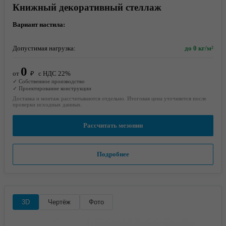
Книжный декоративный стеллаж
Вариант настила:
Допустимая нагрузка:
до 0 кг/м²
0
от
₽
с НДС 22%
✓ Собственное производство
✓ Проектирование конструкции
Доставка и монтаж рассчитываются отдельно. Итоговая цена уточняется после
проверки исходных данных.
Рассчитать мезонин
Подробнее
3D
Чертёж
Фото