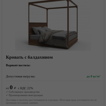
Кровать с балдахином
Вариант настила:
Допустимая нагрузка:
до 0 кг/м²
0
от
₽
с НДС 22%
✓ Собственное производство
✓ Проектирование конструкции
Доставка и монтаж рассчитываются отдельно. Итоговая цена уточняется после
проверки исходных данных.