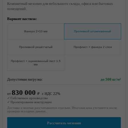
Компактный мезонин для небольшого склада, офиса или бытовых
помещений.
Вариант настила:
Фанера 2×10 мм
Проливной штампованный
Проливной решётчатый
Профлист + фанера 2 слоя
Профлист + оцинкованный лист 1,5
мм
Допустимая нагрузка:
до 500 кг/м²
830 000
от
₽
с НДС 22%
✓ Собственное производство
✓ Проектирование конструкции
Доставка и монтаж рассчитываются отдельно. Итоговая цена уточняется после
проверки исходных данных.
Рассчитать мезонин