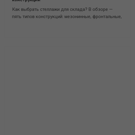
Как выбрать стеллажи для склада? В обзоре —
пять типов конструкций: мезонинные, фронтальные,
глубинные, консольные и полочные. Узнайте, какая
система подходит под ваш груз, площадь и задачи,
и получите готовое решение от производителя
EuroMetCon.