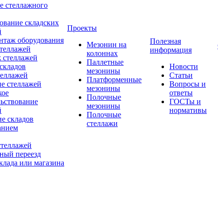
е стеллажного
ование складских
Проекты
й
нтаж оборудования
Полезная
Мезонин на
теллажей
информация
колоннах
 стеллажей
Паллетные
складов
Новости
мезонины
теллажей
Статьи
Платформенные
е стеллажей
Вопросы и
мезонины
кое
ответы
Полочные
льствование
ГОСТы и
мезонины
й
нормативы
Полочные
е складов
стеллажи
анием
стеллажей
ный переезд
клада или магазина