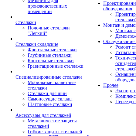
Мезонины для
Проектировани
производственных
оборудования
помещений
Проектир
стеллаже
Стеллажи
Монтаж и демо
Полочные стеллажи
Монтаж с
"Легкий"
Демонтаж
Обслуживание 
Стеллажи складские
Ремонт с
Фронтальные стеллажи
Испытани
Глубинные стеллажи
Техничес
Консольные стеллажи
освидете
Гравитационные стеллажи
стеллаже
Оснащени
Специализированные стеллажи
оборудов
Мобильные паллетные
Прочее
стеллажи
Экспорт 
Стеллажи для шин
Комплекс
Самонесущие склады
Переезд с
Шаттловые стеллажи
Аксессуары для стеллажей
Металлические защиты
стеллажей
Гибкие защиты стеллажей