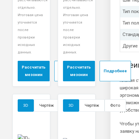
Шаг пе
рассчитываются
рассчитываются
отдельно.
отдельно.
Тип по
Итоговая цена
Итоговая цена
Тип по
уточняется
уточняется
после
после
Станда
проверки
проверки
исходных
исходных
Другие
данных.
данных.
Преи
Рассчитать
Рассчитать
Подробнее
Подробнее
мезонин
мезонин
низкая с
широкая
эргоном
возможн
3D
Чертёж
Фото
3D
Чертёж
Фото
удобство
Чтобы ут
заявку н