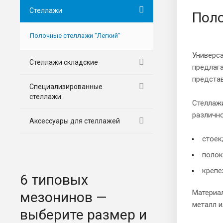
Стеллажи
Поло
Полочные стеллажи "Легкий"
Универс
Стеллажи складские
предлага
представ
Специализированные
стеллажи
Стеллаж
различно
Аксессуары для стеллажей
стоек
полок
крепе
6 типовых
Материа
мезонинов —
металл 
выберите размер и