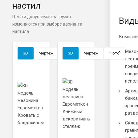
настил
Цена и допустимая нагрузка
Вид
изменяются при выборе варианта
настила.
Компани
Мезон
3D
Чертёж
Фото
3D
Чертёж
Фото
лестн
преим
специ
испол
Архив
банка
хране
разде
Склад
грави
запол