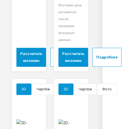
Итоговая цена
уточняется
после
проверки
исходных
данных.
Рассчитать
Рассчитать
Подробнее
Подробнее
мезонин
мезонин
3D
Чертёж
Фото
3D
Чертёж
Фото