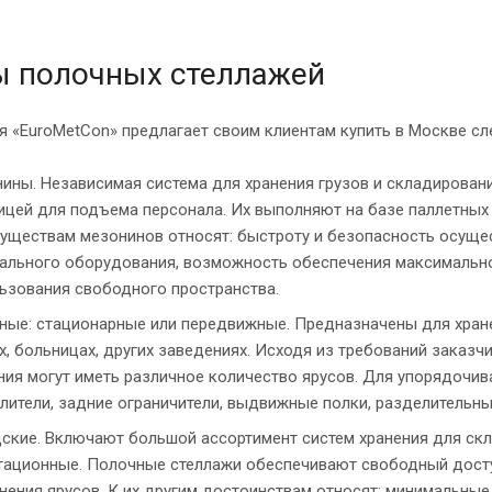
ы полочных стеллажей
я «EuroMetCon» предлагает своим клиентам купить в Москве с
ины. Независимая система для хранения грузов и складирован
ицей для подъема персонала. Их выполняют на базе паллетных
уществам мезонинов относят: быстроту и безопасность осуще
ального оборудования, возможность обеспечения максимально
ьзования свободного пространства.
ные: стационарные или передвижные. Предназначены для хран
х, больницах, других заведениях. Исходя из требований заказч
ния могут иметь различное количество ярусов. Для упорядоч
лители, задние ограничители, выдвижные полки, разделительны
ские. Включают большой ассортимент систем хранения для скла
тационные. Полочные стеллажи обеспечивают свободный досту
нения ярусов. К их другим достоинствам относят: минимальны