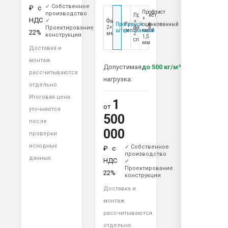
✓ Собственное
₽
с
Профлист
производство
Профлист
+
НДС
✓
Фанера
+
Проливной
Проливной
оцинкованный
Проектирование
2×10
фанера
штампованный
решётчатый
лист
22%
мм
2
конструкции
1,5
слоя
мм
Доставка и
монтаж
Допустимая
до 500 кг/м²
рассчитываются
нагрузка:
отдельно.
Итоговая цена
1
от
уточняется
500
после
000
проверки
исходных
✓ Собственное
₽
с
производство
данных.
НДС
✓
Проектирование
22%
конструкции
Доставка и
монтаж
рассчитываются
отдельно.