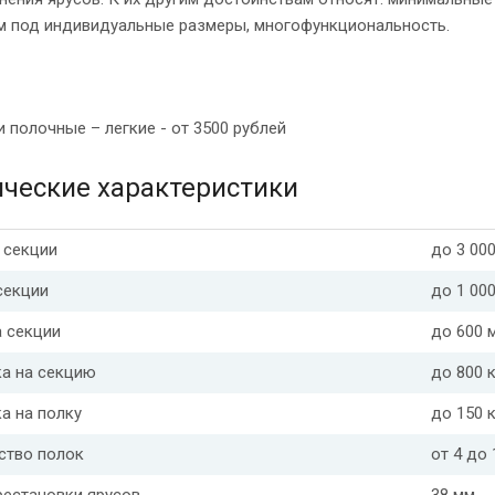
м под индивидуальные размеры, многофункциональность.
ы
 полочные – легкие - от 3500 рублей
ические характеристики
 секции
до 3 00
секции
до 1 00
а секции
до 600 
ка на секцию
до 800 к
а на полку
до 150 к
ство полок
от 4 до 