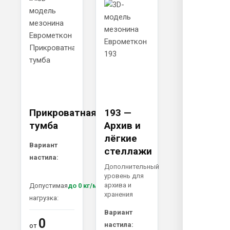
Прикроватная
193 —
тумба
Архив и
лёгкие
Вариант
стеллажи
настила:
Дополнительный
уровень для
архива и
Допустимая
до 0 кг/м²
хранения
нагрузка:
Вариант
0
настила:
от