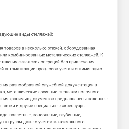
ледующие виды стеллажей:
ия товаров в несколько этажей, оборудованная
 или комбинированных металлических стеллажей. К
ствления складских операций без привлечения
й автоматизации процессов учета и оптимизацию
ения разнообразной служебной документации в
ика, металлические архивные стеллажи полочного
ивания хранимых документов предназначены полочные
е сетки и другие специальные аксессуары.
да: паллетные, консольные, глубинные,
п к грузам даже с учетом максимального
е трудозатраты на монтаж, возможность создания