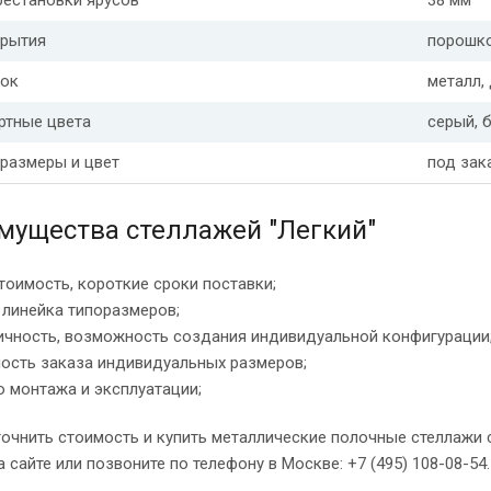
рестановки ярусов
38 мм
крытия
порошко
лок
металл,
ртные цвета
серый, 
 размеры и цвет
под зак
мущества стеллажей "Легкий"
×
Задать вопрос
тоимость, короткие сроки поставки;
 линейка типоразмеров;
Ваше имя
ичность, возможность создания индивидуальной конфигурации
ость заказа индивидуальных размеров;
 монтажа и эксплуатации;
Телефон *
очнить стоимость и купить металлические полочные стеллажи с
а сайте или позвоните по телефону в Москве: +7 (495) 108-08-54.