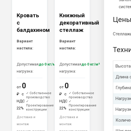
систе
Кровать
Книжный
Цен
с
декоративный
балдахином
стеллаж
Стеллажи
Вариант
Вариант
Техн
настила:
настила:
Допустимая
до 0 кг/м²
Допустимая
до 0 кг/м²
Высота
нагрузка:
нагрузка:
Длина 
0
0
от
от
Глубин
✓ Собственное
✓ Собственное
₽
с
₽
с
производство
производство
Нагруз
НДС
НДС
✓
✓
Проектирование
Проектирование
22%
22%
Нагрузк
конструкции
конструкции
Доставка и
Доставка и
Количе
монтаж
монтаж