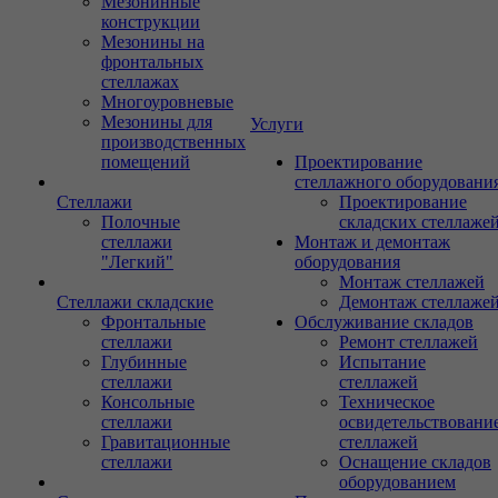
Мезонинные
конструкции
Мезонины на
фронтальных
стеллажах
Многоуровневые
Мезонины для
Услуги
производственных
помещений
Проектирование
стеллажного оборудовани
Стеллажи
Проектирование
Полочные
складских стеллаже
стеллажи
Монтаж и демонтаж
"Легкий"
оборудования
Монтаж стеллажей
Стеллажи складские
Демонтаж стеллаже
Фронтальные
Обслуживание складов
стеллажи
Ремонт стеллажей
Глубинные
Испытание
стеллажи
стеллажей
Консольные
Техническое
стеллажи
освидетельствовани
Гравитационные
стеллажей
стеллажи
Оснащение складов
оборудованием