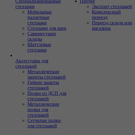
Специализированные
Прочее
стеллажи
Экспорт стеллажей
Мобильные
Комплексный
паллетные
переезд
стеллажи
Переезд склада или
Стеллажи для шин
магазина
Самонесущие
склады
Шаттловые
стеллажи
Аксессуары для
стеллажей
Металлические
защиты стеллажей
Гибкие защиты
стеллажей
Полки из ДСП для
стеллажей
Металлические
полки для
стеллажей
Сетчатые полки
для стеллажей