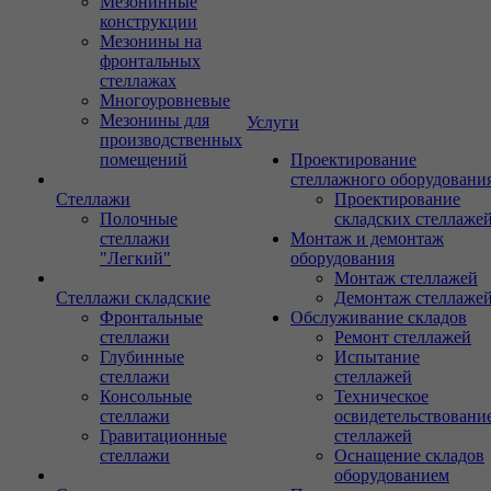
Мезонинные
конструкции
Мезонины на
фронтальных
стеллажах
Многоуровневые
Мезонины для
Услуги
производственных
помещений
Проектирование
стеллажного оборудовани
Стеллажи
Проектирование
Полочные
складских стеллаже
стеллажи
Монтаж и демонтаж
"Легкий"
оборудования
Монтаж стеллажей
Стеллажи складские
Демонтаж стеллаже
Фронтальные
Обслуживание складов
стеллажи
Ремонт стеллажей
Глубинные
Испытание
стеллажи
стеллажей
Консольные
Техническое
стеллажи
освидетельствовани
Гравитационные
стеллажей
стеллажи
Оснащение складов
оборудованием