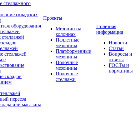
е стеллажного
ование складских
Проекты
й
нтаж оборудования
Полезная
Мезонин на
теллажей
информация
колоннах
 стеллажей
Паллетные
складов
Новости
мезонины
теллажей
Статьи
Платформенные
е стеллажей
Вопросы и
мезонины
кое
ответы
Полочные
льствование
ГОСТы и
мезонины
й
нормативы
Полочные
е складов
стеллажи
анием
стеллажей
ный переезд
клада или магазина