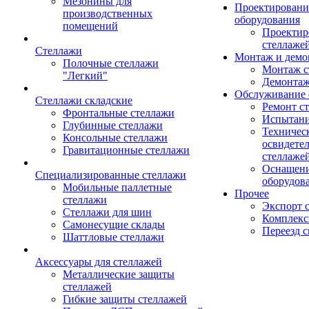
Мезонины для
Проектировани
производственных
оборудования
помещений
Проектир
стеллаже
Стеллажи
Монтаж и демо
Полочные стеллажи
Монтаж с
"Легкий"
Демонтаж
Обслуживание 
Стеллажи складские
Ремонт с
Фронтальные стеллажи
Испытани
Глубинные стеллажи
Техничес
Консольные стеллажи
освидете
Гравитационные стеллажи
стеллаже
Оснащени
Специализированные стеллажи
оборудов
Мобильные паллетные
Прочее
стеллажи
Экспорт 
Стеллажи для шин
Комплекс
Самонесущие склады
Переезд с
Шаттловые стеллажи
Аксессуары для стеллажей
Металлические защиты
стеллажей
Гибкие защиты стеллажей