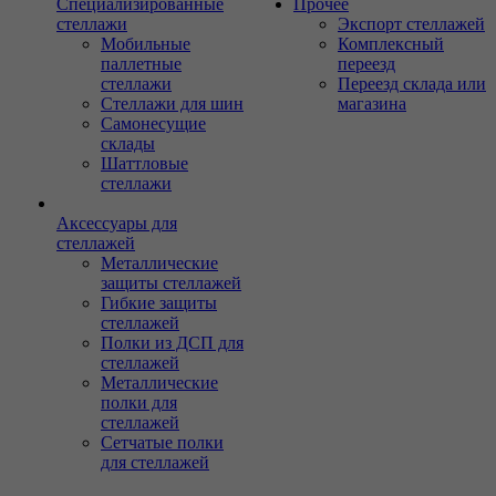
Специализированные
Прочее
стеллажи
Экспорт стеллажей
Мобильные
Комплексный
паллетные
переезд
стеллажи
Переезд склада или
Стеллажи для шин
магазина
Самонесущие
склады
Шаттловые
стеллажи
Аксессуары для
стеллажей
Металлические
защиты стеллажей
Гибкие защиты
стеллажей
Полки из ДСП для
стеллажей
Металлические
полки для
стеллажей
Сетчатые полки
для стеллажей