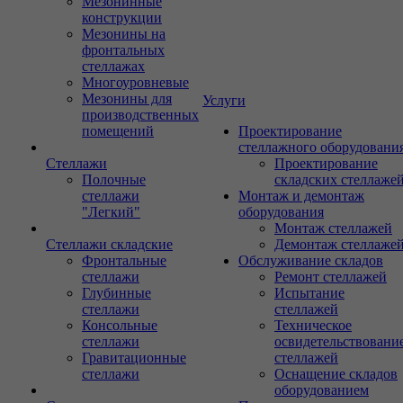
Мезонинные
конструкции
Мезонины на
фронтальных
стеллажах
Многоуровневые
Мезонины для
Услуги
производственных
помещений
Проектирование
стеллажного оборудовани
Стеллажи
Проектирование
Полочные
складских стеллаже
стеллажи
Монтаж и демонтаж
"Легкий"
оборудования
Монтаж стеллажей
Стеллажи складские
Демонтаж стеллаже
Фронтальные
Обслуживание складов
стеллажи
Ремонт стеллажей
Глубинные
Испытание
стеллажи
стеллажей
Консольные
Техническое
стеллажи
освидетельствовани
Гравитационные
стеллажей
стеллажи
Оснащение складов
оборудованием