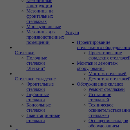
Мезонинные
конструкции
Мезонины на
фронтальных
стеллажах
Многоуровневые
Мезонины для
Услуги
производственных
помещений
Проектирование
стеллажного оборудовани
Стеллажи
Проектирование
Полочные
складских стеллаже
стеллажи
Монтаж и демонтаж
"Легкий"
оборудования
Монтаж стеллажей
Стеллажи складские
Демонтаж стеллаже
Фронтальные
Обслуживание складов
стеллажи
Ремонт стеллажей
Глубинные
Испытание
стеллажи
стеллажей
Консольные
Техническое
стеллажи
освидетельствовани
Гравитационные
стеллажей
стеллажи
Оснащение складов
оборудованием