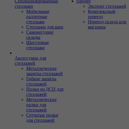
Специализированные
Прочее
стеллажи
Экспорт стеллажей
Мобильные
Комплексный
паллетные
переезд
стеллажи
Переезд склада или
Стеллажи для шин
магазина
Самонесущие
склады
Шаттловые
стеллажи
Аксессуары для
стеллажей
Металлические
защиты стеллажей
Гибкие защиты
стеллажей
Полки из ДСП для
стеллажей
Металлические
полки для
стеллажей
Сетчатые полки
для стеллажей