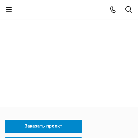
Мезонин на колоннах
Дубль В-ИГЕПА
Заказать проект
Задать вопрос
Заказать проект