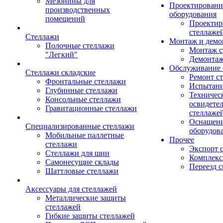
Мезонины для
Проектировани
производственных
оборудования
помещений
Проектир
стеллаже
Стеллажи
Монтаж и демо
Полочные стеллажи
Монтаж с
"Легкий"
Демонтаж
Обслуживание 
Стеллажи складские
Ремонт с
Фронтальные стеллажи
Испытани
Глубинные стеллажи
Техничес
Консольные стеллажи
освидете
Гравитационные стеллажи
стеллаже
Оснащени
Специализированные стеллажи
оборудов
Мобильные паллетные
Прочее
стеллажи
Экспорт 
Стеллажи для шин
Комплекс
Самонесущие склады
Переезд с
Шаттловые стеллажи
Аксессуары для стеллажей
Металлические защиты
стеллажей
Гибкие защиты стеллажей