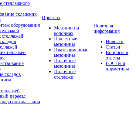
е стеллажного
ование складских
Проекты
й
нтаж оборудования
Полезная
Мезонин на
теллажей
информация
колоннах
 стеллажей
Паллетные
складов
Новости
мезонины
теллажей
Статьи
Платформенные
е стеллажей
Вопросы и
мезонины
кое
ответы
Полочные
льствование
ГОСТы и
мезонины
й
нормативы
Полочные
е складов
стеллажи
анием
стеллажей
ный переезд
клада или магазина