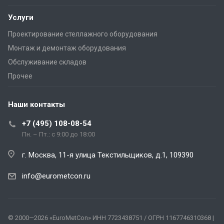
Услуги
Проектирование стеллажного оборудования
Монтаж и демонтаж оборудования
Обслуживание складов
Прочее
Наши контакты
+7 (495) 108-08-54
Пн. – Пт.: с 9:00 до 18:00
г. Москва, 11-я улица Текстильщиков, д.1, 109390
info@eurometcon.ru
Спросите
меня о
мезонинах!
👋
© 2000—2026 «EuroMetCon» ИНН 7723438751 / ОГРН 1167746310368 |