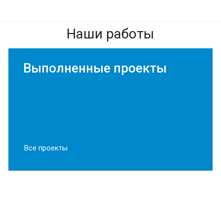
Наши работы
Выполненные проекты
EuroMetCon
Все проекты
EN
Онлайн
Здравствуйте! 👋
Мезонин на колоннах Моторкон
Я консультант EuroMetCon — мы