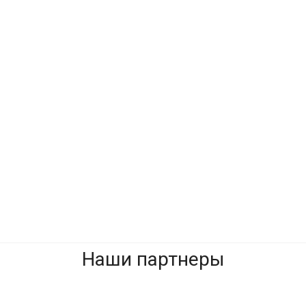
Металлоконструкция Москва сити
Да, начать
Отмена
заново
Наши партнеры