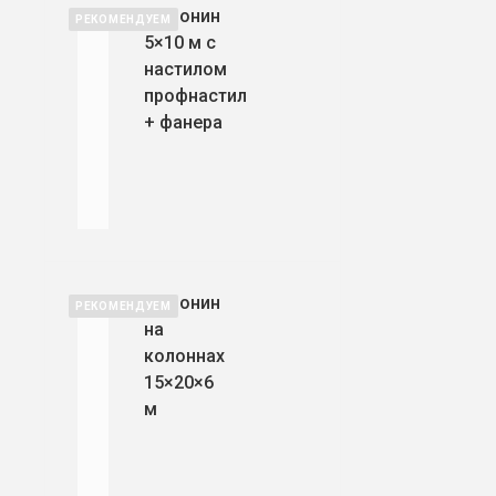
Мезонин
РЕКОМЕНДУЕМ
5×10 м с
настилом
профнастил
+ фанера
Мезонин
РЕКОМЕНДУЕМ
на
колоннах
15×20×6
м