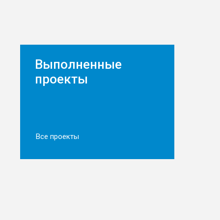
Выполненные
проекты
Мезонин
Все проекты
Мезонинный стеллаж
Мезонин
Рембыттехника
АСКЛЕ