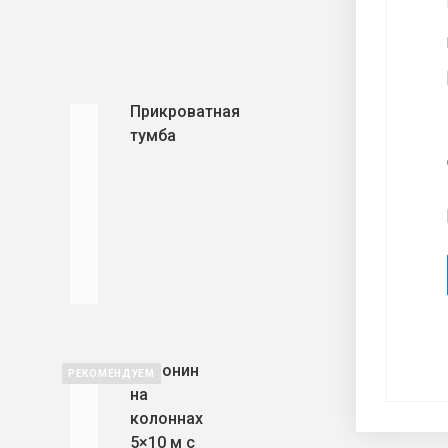
Прикроватная
тумба
Мезонин
РЕКОМЕНДУЕМ
на
колоннах
5×10 м с