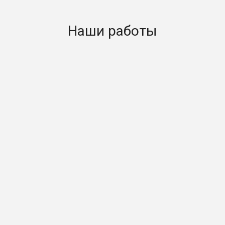
Наши работы
 на колоннах Моторкон
Мезонин на колоннах М
ЭНЕРГО
Консольные стеллажи А
 на колоннах
ПИЙОН