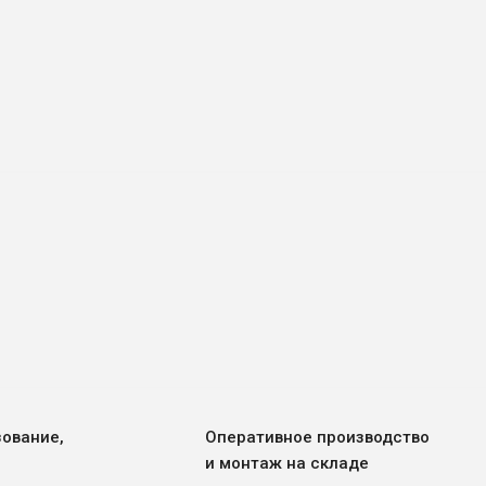
EuroMetCon
EN
Онлайн
зование,
Оперативное производство
и монтаж на складе