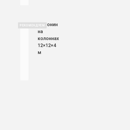
Мезонин
РЕКОМЕНДУЕМ
на
колоннах
12×12×4
м