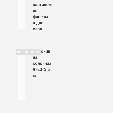
настилом
из
фанеры
в два
слоя
Мезонин
РЕКОМЕНДУЕМ
на
колоннах
9×20×3,5
м