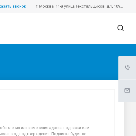
казать звонок
г. Москва, 11-я улица Текстильщиков, д.1, 109390
обавления или изменения адреса подписки вам
ыслан код подтверждения. Подписка будет не